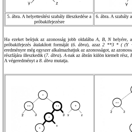
5. ábra. A helyettesítési szabály illeszkedése a
6. ábra. A szabály
próbakifejezésre
Ha ezeket beírjuk az azonosság jobb oldalába
A
,
B
,
N
helyére, 
próbakifejezés átalakított formáját (
6. ábra
), azaz
2 **3 * ( (Y 
eredményre még egyszer alkalmazhatjuk az azonosságot, az azonosság
részfájára illeszkedik (
7. ábra
).
A
-nak az ábrán külön kiemelt rész,
A végeredményt a
8. ábra
mutatja.