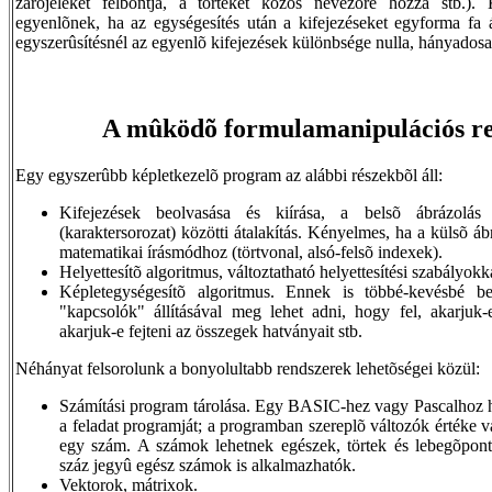
zárójeleket felbontja, a törteket közös nevezõre hozza stb.). 
egyenlõnek, ha az egységesítés után a kifejezéseket egyforma fa 
egyszerûsítésnél az egyenlõ kifejezések különbsége nulla, hányadosa
A mûködõ formulamanipulációs r
Egy egyszerûbb képletkezelõ program az alábbi részekbõl áll:
Kifejezések beolvasása és kiírása, a belsõ ábrázolás
(karaktersorozat) közötti átalakítás. Kényelmes, ha a külsõ áb
matematikai írásmódhoz (törtvonal, alsó-felsõ indexek).
Helyettesítõ algoritmus, változtatható helyettesítési szabályokk
Képletegységesítõ algoritmus. Ennek is többé-kevésbé b
"kapcsolók" állításával meg lehet adni, hogy fel, akarjuk-
akarjuk-e fejteni az összegek hatványait stb.
Néhányat felsorolunk a bonyolultabb rendszerek lehetõségei közül:
Számítási program tárolása. Egy BASIC-hez vagy Pascalhoz ha
a feladat programját; a programban szereplõ változók értéke v
egy szám. A számok lehetnek egészek, törtek és lebegõpon
száz jegyû egész számok is alkalmazhatók.
Vektorok, mátrixok.