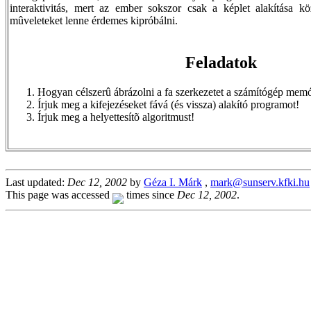
interaktivitás, mert az ember sokszor csak a képlet alakítása 
mûveleteket lenne érdemes kipróbálni.
Feladatok
Hogyan célszerû ábrázolni a fa szerkezetet a számítógép mem
Írjuk meg a kifejezéseket fává (és vissza) alakító programot!
Írjuk meg a helyettesítõ algoritmust!
Last updated:
Dec 12, 2002
by
Géza I. Márk
,
mark@sunserv.kfki.hu
This page was accessed
times since
Dec 12, 2002
.