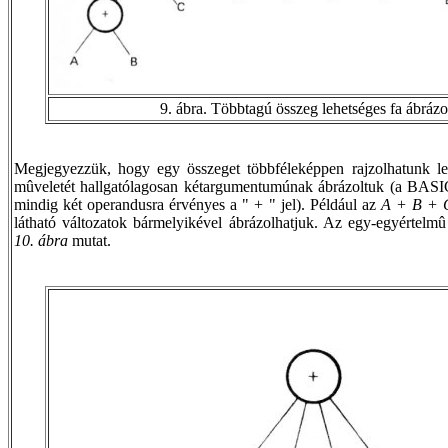
9. ábra. Többtagú összeg lehetséges fa ábrázo
Megjegyezzük, hogy egy összeget többféleképpen rajzolhatunk le
mûveletét hallgatólagosan kétargumentumúnak ábrázoltuk (a BAS
mindig két operandusra érvényes a "
+
" jel). Például az
A + B + 
látható változatok bármelyikével ábrázolhatjuk. Az egy-egyértelmû
10. ábra
mutat.