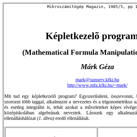
Mikroszámítógép Magazin, 1985/5, pp 
Képletkezelõ progra
(Mathematical Formula Manipulati
Márk Géza
mark@sunserv.kfki.hu
http://www.mfa.kfki.hu/~mark/
Mit tud egy képletkezelõ program? Egyszerûsíteni, összevonni, be
szorozni több taggal, alkalmazni a nevezetes és a trigonometrikus a
és esetleg integrálni is, tehát azokat a mûveleteket képes elvég
középiskolában algebrának neveztek. Lássunk egy alkalmazá
ellenálláshálózat
(1. ábra)
eredõ ellenállását.