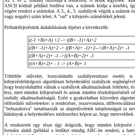
Az 1. és 2. szabály biztosítja a rendezést. A betûk legyenek "ki
ASCII kódnál például fordítva van, a számok kódja a kisebb), így 
végére rendezi a számokat. A 3., 4., 5. szabályok végzik a számok ö
vagy negatív) szám lehet. A "
val
" a kifejezés számértékét jelenti.
Próbakifejezésünk átalakításának lépései a következõk:
((-1 +B)+A) +2 -> ((B+ -1)+A)+2
((B+ -1)+A)+2 -> ((B+A)+ -1)+2-->(B+A)+2)+ -1
((B+A)+2)+ -1 ->((A+B)+2)+ -1
((A+B)+2)+ - 1 -> (A+B)+ 1
Többféle mûvelet, bonyolultabb szabályrendszer esetén 
kifejezésfeldolgozó algoritmust helyettesítési szabályok segítségév
hogy bonyolultabbá válnak a szabályok alkalmazásának feltételei, és
lesz, mert minden kifejezésnél és annak minden részkifejezésénél vé
szabály alkalmazhatóságát. Ezért a gyakorlatban közvetlen algori
elõforduló mûveletekre: a rendezésre, összevonásra, differenciálásr
"behuzalozva" tartalmazzák az alapmûveletek tulajdonságait (a ne
hátrányuk a helyettesítéses módszerhez képest az, hogy merevebbek 
A rendszerek egy része úgy dolgozik, hogy minden kifejezést
formára alakít (például a betûket mindig ABC-be rendezi, a hatv