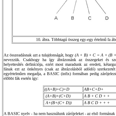
10. ábra. Többtagú összeg egy-egy értelmû fa áb
Az összeadásnak azt a tulajdonságát, hogy
(A + B) + C = A + (B 
nevezzük. Csakhogy ha így ábrázonánk az összegeket és szo
helyettesítés definíciója, ezért most maradunk az eredeti, kéta
fának ezt az önkényes (csak az ábrázolásból adódó) szerkezet
egyértelmûen megadja, a BASIC (infix) formában pedig zárójelezés
elõbbi fák esetén így:
((A+B)+C)+D
AB+C+D+
(A+B)+(C+D)
A B + C D + +
A+(B+(C+ D))
A B C D + + +
A BASIC nyelv - ha nem használunk zárójeleket - az elsõ formának