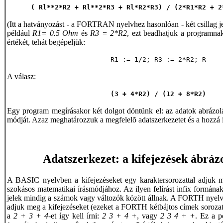
( Rl**2*R2 + Rl**2*R3 + Rl*R2*R3) / (2*R1*R2 + 2
(Itt a hatványozást - a FORTRAN nyelvhez hasonlóan - két csillag je
például
R1= 0.5 Ohm
és
R3 = 2*R2
, ezt beadhatjuk a programn
értékét, tehát begépeljük:
R1 := 1/2; R3 := 2*R2; R
A válasz:
(3 + 4*R2) / (12 + 8*R2)
Egy program megírásakor két dolgot döntünk el: az adatok abrázolási
módját. Azaz meghatározzuk a megfelelõ adatszerkezetet és a hozzá i
Adatszerkezet: a kifejezések ábrázo
A BASIC nyelvben a kifejezéseket egy karaktersorozattal adjuk m
szokásos matematikai írásmódjához. Az ilyen felírást infix formána
jelek mindig a számok vagy változók között állnak. A FORTH nyelv e
adjuk meg a kifejezéseket (ezeket a FORTH kétbájtos címek sorozatak
a
2 + 3 + 4
-et így kell írni:
2 3 + 4 +
, vagy
2 3 4 + +
. Ez a p