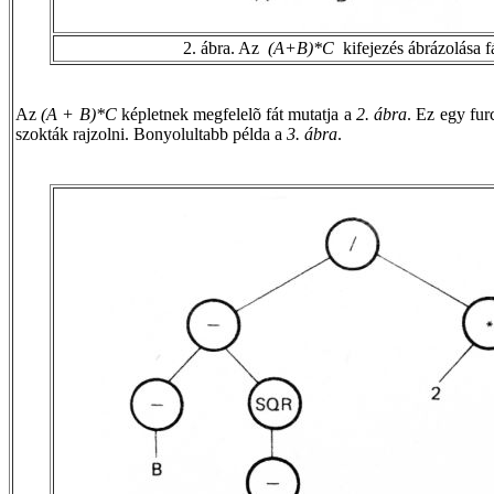
2. ábra. Az
(A+B)*C
kifejezés ábrázolása f
Az
(A + B)*C
képletnek megfelelõ fát mutatja a
2. ábra
. Ez egy furc
szokták rajzolni. Bonyolultabb példa a
3. ábra
.