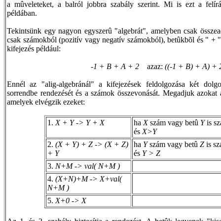
a mûveleteket, a balról jobbra szabály szerint. Mi is ezt a felí
példában.
Tekintsünk egy nagyon egyszerû "algebrát", amelyben csak összead
csak számokból (pozitív vagy negatív számokból), betûkbõl és " + " 
kifejezés például:
-1 + B + A + 2
azaz:
((-1 + B) + A) + 
Ennél az "alig-algebránál" a kifejezések feldolgozása két dolg
sorrendbe rendezését és a számok összevonását. Megadjuk azokat a 
amelyek elvégzik ezeket:
1.
X + Y -> Y + X
ha
X
szám vagy betû
Y
is s
és
X>Y
2.
(X + Y) + Z -> (X + Z)
ha
Y
szám vagy betû
Z
is s
+ Y
és
Y > Z
3.
N+M -> val( N+M )
4.
(X+N)+M -> X+val(
N+M )
5.
X+0 -> X