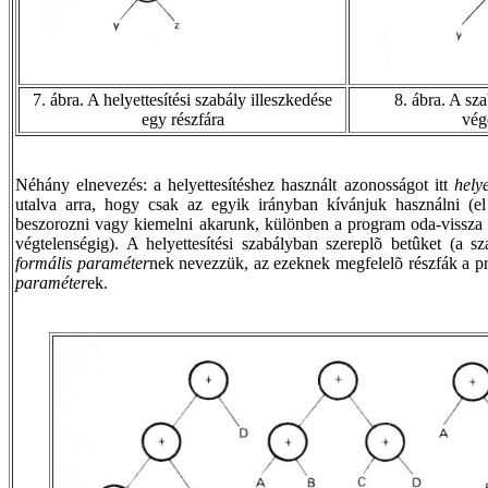
7. ábra. A helyettesítési szabály illeszkedése
8. ábra. A sz
egy részfára
vég
Néhány elnevezés: a helyettesítéshez használt azonosságot itt
helye
utalva arra, hogy csak az egyik irányban kívánjuk használni (e
beszorozni vagy kiemelni akarunk, különben a program oda-vissza 
végtelenségig). A helyettesítési szabályban szereplõ betûket (a sza
formális paraméter
nek nevezzük, az ezeknek megfelelõ részfák a p
paraméter
ek.