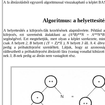
A fa ábrázolásból egyszerû algoritmussal visszakapható a képlet 
Algoritmus: a helyettesíté
A helyettesítés a kifejezés-fák kezelésének alapmûvelete. Például 
kifejezés, ezt szeretnénk átalakítani az
(A*B)**N = A**N*B
segítségével. Ezt megtehetjük, mert olyan a képlet szerkezete, min
csak
A
helyett
2
,
B
helyett
( (Y + Z)*X )
,
N
helyett
3
áll. A
4. ábra
pedig a próbakifejezést szemlélteti. Látjuk, hogy az azonossá
ráilleszthetõ a próbakifejezést ábrázoló fára (vastag vonallal kihúzot
nek
3
,
B
-nek pedig az ábrán nem vastagított rész.