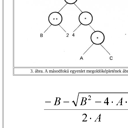
3. ábra. A másodfokú egyenlet megoldóképletének ábr