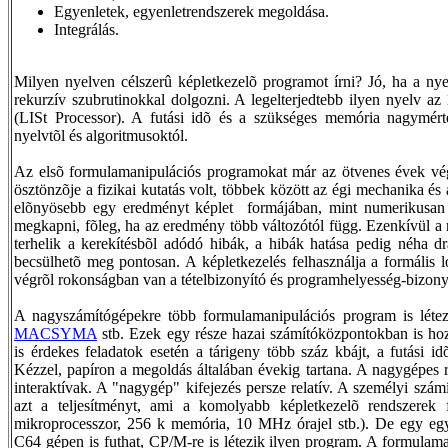
Egyenletek, egyenletrendszerek megoldása.
Integrálás.
Milyen nyelven célszerû képletkezelõ programot írni? Jó, ha a nye
rekurzív szubrutinokkal dolgozni. A legelterjedtebb ilyen nyelv a
(LISt Processor). A futási idõ és a szükséges memória nagymért
nyelvtõl és algoritmusoktól.
Az elsõ formulamanipulációs programokat már az ötvenes évek vég
ösztönzõje a fizikai kutatás volt, többek között az égi mechanika és 
elõnyösebb egy eredményt képlet formájában, mint numerikusan 
megkapni, fõleg, ha az eredmény több változótól függ. Ezenkívül a
terhelik a kerekítésbõl adódó hibák, a hibák hatása pedig néha d
becsülhetõ meg pontosan. A képletkezelés felhasználja a formális l
végrõl rokonságban van a tételbizonyító és programhelyesség-bizonyí
A nagyszámítógépekre több formulamanipulációs program is léte
MACSYMA
stb. Ezek egy része hazai számítóközpontokban is ho
is érdekes feladatok esetén a tárigeny több száz kbájt, a futási i
Kézzel, papíron a megoldás általában évekig tartana. A nagygépes
interaktívak. A "nagygép" kifejezés persze relatív. A személyi szám
azt a teljesítményt, ami a komolyabb képletkezelõ rendszerek f
mikroprocesszor, 256 k memória, 10 MHz órajel stb.). De egy eg
C64 gépen is futhat, CP/M-re is létezik ilyen program. A formulam