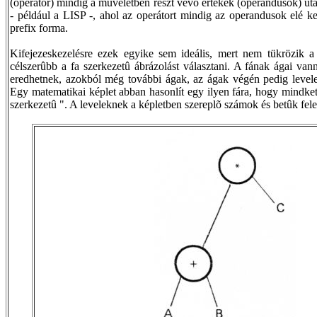
(operátor) mindig a mûveletben részt vevõ értékek (operandusok) után
- például a LISP -, ahol az operátort mindig az operandusok elé kel
prefix forma.
Kifejezeskezelésre ezek egyike sem ideális, mert nem tükrözik a 
célszerûbb a fa szerkezetû ábrázolást választani. A fának ágai va
eredhetnek, azokból még további ágak, az ágak végén pedig leve
Egy matematikai képlet abban hasonlít egy ilyen fára, hogy mindke
szerkezetû ". A leveleknek a képletben szereplõ számok és betûk fel