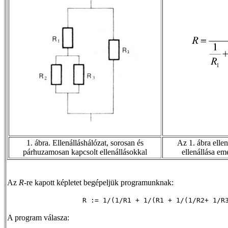
1. ábra. Ellenálláshálózat, sorosan és
Az 1. ábra elle
párhuzamosan kapcsolt ellenállásokkal
ellenállása eme
Az
R
-re kapott képletet begépeljük programunknak:
R := 1/(1/R1 + 1/(R1 + 1/(1/R2+ 1/R
A program válasza: