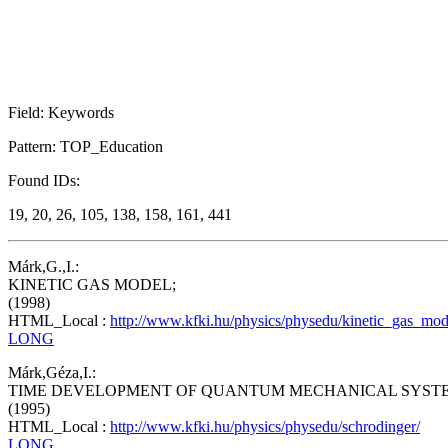
Field: Keywords
Pattern: TOP_Education
Found IDs:
19, 20, 26, 105, 138, 158, 161, 441
Márk,G.,I.:
KINETIC GAS MODEL;
(1998)
HTML_Local :
http://www.kfki.hu/physics/physedu/kinetic_gas_mod
LONG
Márk,Géza,I.:
TIME DEVELOPMENT OF QUANTUM MECHANICAL SYSTE
(1995)
HTML_Local :
http://www.kfki.hu/physics/physedu/schrodinger/
LONG