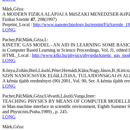
Márk,Géza:
A MODERN FIZIKA ALAPJAI A MüSZAKI MENEDZSER-Ké
Fizikai Szemle
47
, 298(1997)
Preprint_Local :
http://www.nanotechnology.hu/reprint/FizSzemle_
LONG
Pacher,Pál;Márk,Géza,I.:
KINETIC GAS MODEL - AN AID IN LEARNING SOME BASIC
in Computer Based Learning in Science Proceedings, Vol. J1, edited
HTML_Local :
http://www.kfki.hu/physics/physedu/kinetic_gas_mod
LONG
Kónya,Zoltán;Biró,László,Péter;Hernádi,Klára;Nagy,János,B.;Kiricsi
SZéN NANOCSöVEK ELőáLLíTáSA, TULAJDONSáGAI éS AL
A kémia újabb eredményei (90) 2001, Vol. 90, Ser. A kémia újabb e
LONG
Pacher,Pál;Márk,Géza;Udvardi,László;Varga,Imre:
TEACHING PHYSICS BY MEANS OF COMPUTER MODELLI
in Man-machine interface in scientific environment, Eighth Summer 
and Physicists,Praha,1989) , p. 245.
LONG
Márk,Géza: