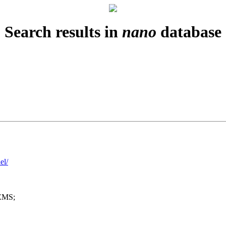
Search results in
nano
database
el/
MS;