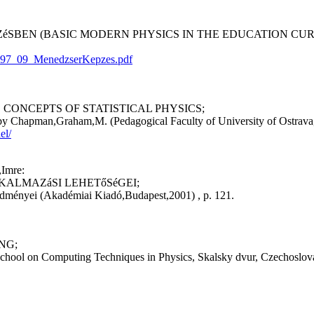
PZéSBEN (BASIC MODERN PHYSICS IN THE EDUCATION 
1997_09_MenedzserKepzes.pdf
 CONCEPTS OF STATISTICAL PHYSICS;
 by Chapman,Graham,M. (Pedagogical Faculty of University of Ostrava,
el/
,Imre:
KALMAZáSI LEHETőSéGEI;
redményei (Akadémiai Kiadó,Budapest,2001) , p. 121.
NG;
School on Computing Techniques in Physics, Skalsky dvur, Czechoslov