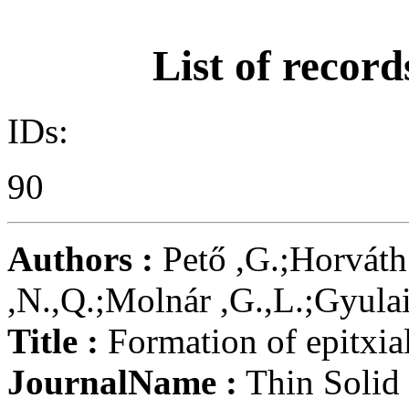
List of record
IDs:
90
Authors :
Pető ,G.;Horváth
,N.,Q.;Molnár ,G.,L.;Gyulai
Title :
Formation of epitxia
JournalName :
Thin Solid