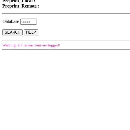
Preprint_Local :
Preprint_Remote :
Database
Warning: all transactions are logged!