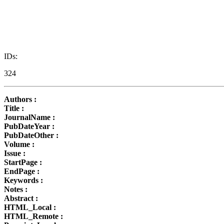
IDs:
324
Authors :
Title :
JournalName :
PubDateYear :
PubDateOther :
Volume :
Issue :
StartPage :
EndPage :
Keywords :
Notes :
Abstract :
HTML_Local :
HTML_Remote :