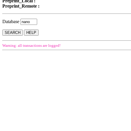
Preprint_Local :
Preprint_Remote :
Database
Warning: all transactions are logged!