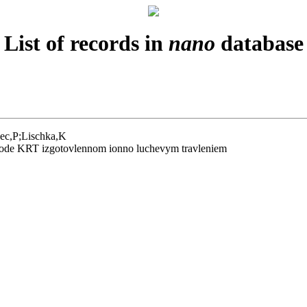
List of records in
nano
database
vec,P;Lischka,K
rehode KRT izgotovlennom ionno luchevym travleniem