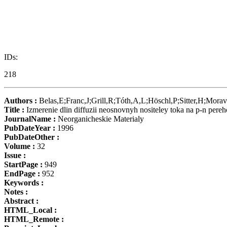
IDs:
218
Authors :
Belas,E;Franc,J;Grill,R;Tóth,A,L;Höschl,P;Sitter,H;Mora
Title :
Izmerenie dlin diffuzii neosnovnyh nositeley toka na p-n pe
JournalName :
Neorganicheskie Materialy
PubDateYear :
1996
PubDateOther :
Volume :
32
Issue :
StartPage :
949
EndPage :
952
Keywords :
Notes :
Abstract :
HTML_Local :
HTML_Remote :